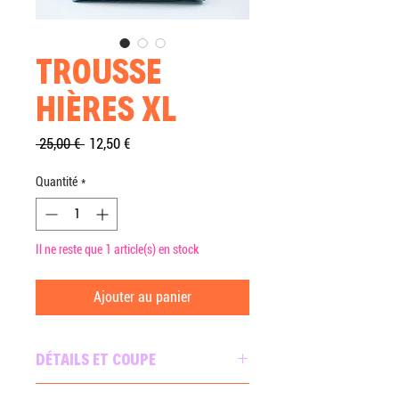
TROUSSE
HIÈRES XL
Prix
Prix
 25,00 € 
12,50 €
original
promotionnel
Quantité
*
Il ne reste que 1 article(s) en stock
Ajouter au panier
DÉTAILS ET COUPE
Trousse en forme de prisme