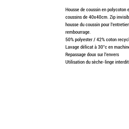
Housse de coussin en polycoton e
coussins de 40x40cm. Zip invisib
housse du coussin pour l'entreti
rembourrage.
50% polyester / 42% coton recycl
Lavage délicat à 30°c en machin
Repassage doux sur l'envers
Utilisation du sèche-linge interdi
INFORMATIONS UTILES
TERMES ET CON
Guide des tailles
CGV
Sur-mesure
Politique de confi