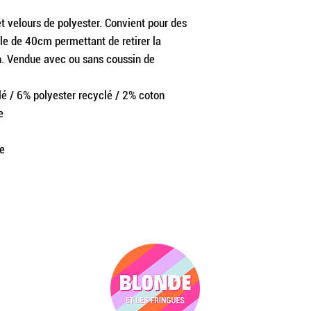
t velours de polyester. Convient pour des
le de 40cm permettant de retirer la
en. Vendue avec ou sans coussin de
é / 6% polyester recyclé / 2% coton
e
te
DITIONS
À PROPOS
À propos d
dentialité
Les points