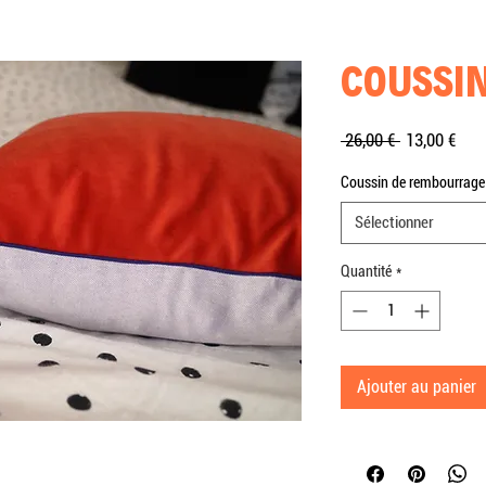
COUSSIN
Prix
Prix
 26,00 € 
13,00 €
original
pro
Coussin de rembourrage
Sélectionner
Quantité
*
Ajouter au panier