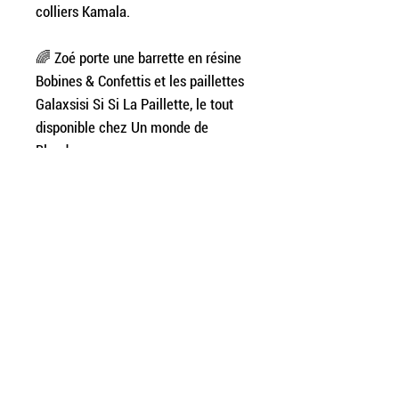
colliers Kamala.
🌈 Zoé porte une barrette en résine
Bobines & Confettis et les paillettes
Galaxsisi Si Si La Paillette, le tout
disponible chez Un monde de
Blonde.
DÉTAILS ET MATÉRIAUX
Créoles en acier inoxydable doré de
20mm de diamètre recouvertes de
jersey de coton biologique blanc.
INFORMATIONS UTILES
Guide des tailles
Sur-mesure
Livraisons et retours