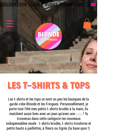
LIQUIDATION TOTALE AVANT FERMETURE 🥲
LES T-SHIRTS & TOPS
LES T-SHIRTS & TOPS
Les t-shirts et les tops ce sont un peu les basiques de la
garde-robe Blonde et les Fringues. Personnellement, je
porte tout l'été mes petits t-shirts brodés à la main, ils
matchent aussi bien avec un jean qu'avec une
jupe
! Tu
trouveras dans cette catégorie tes nouveaux
indispensables mode : t-shirts brodés, t-shirts tricolores et
petits hauts à paillettes, à fleurs ou tigrés (la base quoi !)