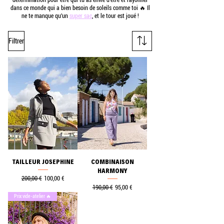
détermination pour être qui tu as envie d'être et rayonner
dans ce monde qui a bien besoin de soleils comme toi 🔥 Il
ne te manque qu'un
super sac
, et le tour est joué !
Filtrer
TAILLEUR JOSEPHINE
COMBINAISON
HARMONY
Prix original
Prix promotionnel
200,00 €
100,00 €
Prix original
Prix promotionnel
190,00 €
95,00 €
Prix vide-atelier 🔥