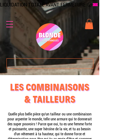
LIQUIDATION TOTALE AVANT FERMETURE 🥲
LES COMBINAISONS
LES COMBINAISONS
& TAILLEURS
& TAILLEURS
Quelle plus belle pièce qu'un tailleur ou une combinaison
pour arpenter le monde, telle une armure qui te donnerait
des super pouvoirs ! Parce que oui, tu es une femme forte
et puissante, une super héroïne de la vie, et tu as besoin
d'un vêtement à ta hauteur, qui te donne force et