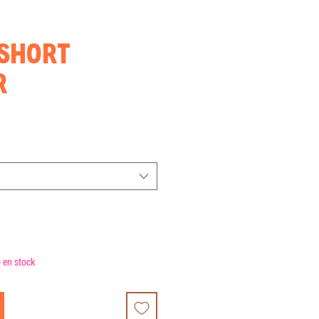
SHORT
R
x
omotionnel
) en stock