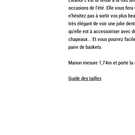
Eleanor c'est la tenue à la fois s
occasions de l'été. Elle vous fera
n'hésitez pas à sortir vos plus be
très élégant de voir une jolie dent
qu'elle est à accessoiriser avec d
chapeaux... Et vous pourrez facil
paire de baskets.
Manon mesure 1,74m et porte la c
Guide des tailles
INFORMATIONS UTILES
TERMES ET CON