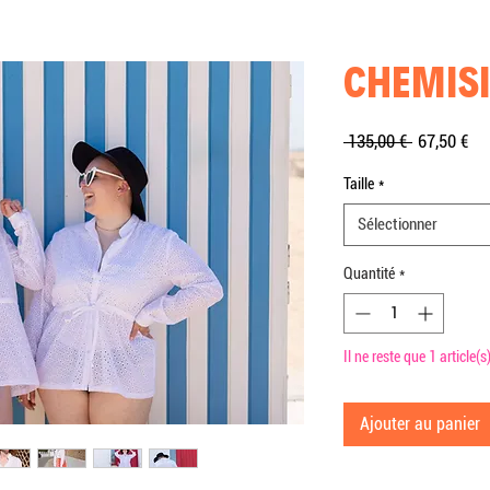
CHEMIS
Prix
Pri
 135,00 € 
67,50 €
original
pr
Taille
*
Sélectionner
Quantité
*
Il ne reste que 1 article(s
Ajouter au panier