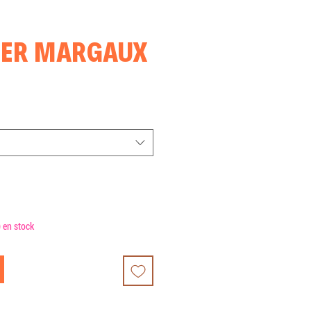
IER MARGAUX
x
omotionnel
) en stock