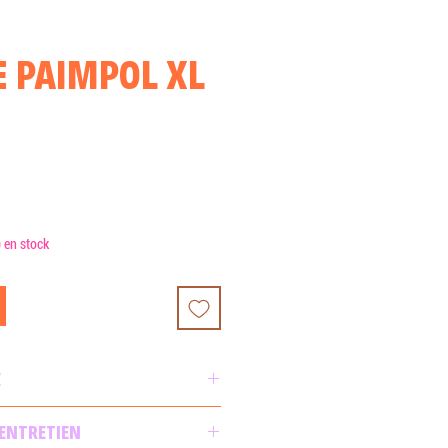
 PAIMPOL XL
motionnel
) en stock
E
prisme triangulaire en coton.
 ENTRETIEN
 x 8cm. Zip en métal 20 cm.