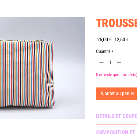
TROUSSE
Prix
Prix
 25,00 € 
12,50 €
original
pro
Quantité
*
Il ne reste que 1 article(s
Ajouter au panier
DÉTAILS ET COUP
Trousse en forme de 
COMPOSITION ET
Format 25cm x 18cm