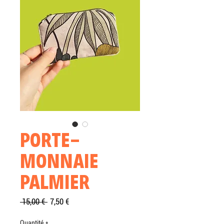
PORTE-
MONNAIE
PALMIER
Prix
Prix
 15,00 € 
7,50 €
original
promotionnel
Quantité
*