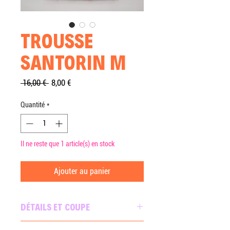
TROUSSE
SANTORIN M
Prix
Prix
 16,00 € 
8,00 €
original
promotionnel
Quantité
*
Il ne reste que 1 article(s) en stock
Ajouter au panier
DÉTAILS ET COUPE
Trousse plate et rectangulaire en