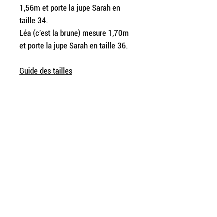
1,56m et porte la jupe Sarah en
taille 34.
Léa (c'est la brune) mesure 1,70m
et porte la jupe Sarah en taille 36.
Guide des tailles
DETAILS ET COUPE
Jupe à franges en simili cuir irisé.
COMPOSITION ET ENTRETIEN
Zip en aluminium de 40cm sur le
devant. Finitions avec enformes à la
36% polyéthylène - polypropylène /
taille. Longueur au dessus du genou.
28% polyester / 28% viscose /
8% coton
Lavage à 30°c en machine
INFORMATIONS UTILES
Repassage interdit
Guide des tailles
Nettoyage à sec possible
Sur-mesure
Livraisons et retours