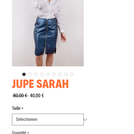
JUPE SARAH
Prix
Prix
 80,00 € 
40,00 €
original
promotionnel
Taille
*
Quantité
*