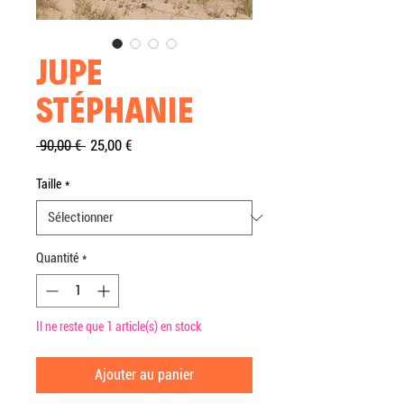
JUPE
STÉPHANIE
Prix
Prix
 90,00 € 
25,00 €
original
promotionnel
Taille
*
Quantité
*
Il ne reste que 1 article(s) en stock
Ajouter au panier