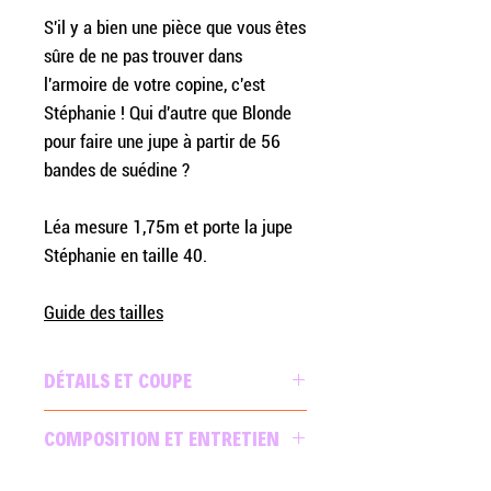
S'il y a bien une pièce que vous êtes
sûre de ne pas trouver dans
l'armoire de votre copine, c'est
Stéphanie ! Qui d'autre que Blonde
pour faire une jupe à partir de 56
bandes de suédine ?
Léa mesure 1,75m et porte la jupe
Stéphanie en taille 40.
Guide des tailles
DÉTAILS ET COUPE
Jupe trapèze en suédine de
COMPOSITION ET ENTRETIEN
polyester. Assemblage de 56
bandes de suédine de trois couleurs
100% polyester