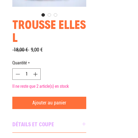
TROUSSE ELLES
L
Prix
Prix
 18,00 € 
9,00 €
original
promotionnel
Quantité
*
Il ne reste que 2 article(s) en stock
Ajouter au panier
DÉTAILS ET COUPE
Trousse en forme de prisme