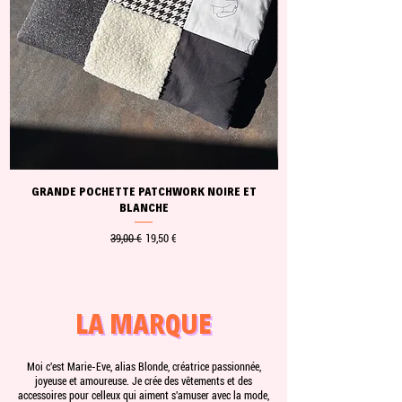
GRANDE POCHETTE PATCHWORK NOIRE ET
BLANCHE
Prix original
Prix promotionnel
39,00 €
19,50 €
LA MARQUE
LA MARQUE
Moi c'est Marie-Eve, alias Blonde, créatrice passionnée,
joyeuse et amoureuse. Je crée des vêtements et des
accessoires pour celleux qui aiment s'amuser avec la mode,